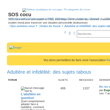
SOS cocu
Accès rapide
Faire un don
FAQ
Règles
Nous contacter
Accueil
S’
SOS cocu est une association loi 1901 dont l'objet est le soutien aux victimes d'adultèr
soutien moral pour traverser une situation personnelle douloureuse
Qui sommes nous ?
Index du forum
Adultère et infidélité: des sujets t
R
Rechercher
Recherche avancée
e
c
h
e
Vos dons permettent de faire vivre l'association
Fa
r
c
Adultère et infidélité: des sujets tabous
h
e
FORUM
SUJETS
MESSAGES
DERNIE
r
D
Re: les
S
M
406
1337
e
par
Eug
r
ven. 7 a
L'adultère en
u
e
n
question
i
j
s
Quel comportement
e
adopter face à
r
l’adultère, comment
e
s
m
réagir? Beaucoup de
e