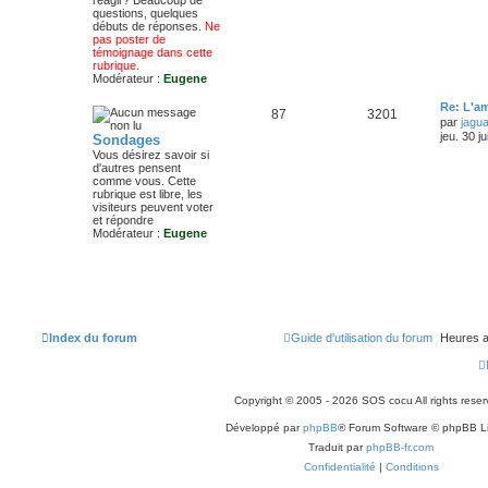
questions, quelques
s
t
a
débuts de réponses.
Ne
s
pas poster de
a
s
g
témoignage dans cette
g
rubrique.
e
e
Modérateur :
Eugene
s
D
Re: L'am
S
M
87
3201
e
par
jagu
r
jeu. 30 j
Sondages
u
e
n
Vous désirez savoir si
i
d'autres pensent
j
s
e
comme vous. Cette
r
rubrique est libre, les
e
s
m
visiteurs peuvent voter
e
et répondre
s
t
a
Modérateur :
Eugene
s
a
s
g
g
e
e
s
Index du forum
Guide d'utilisation du forum
Heures a
Copyright © 2005 - 2026 SOS cocu All rights reser
Développé par
phpBB
® Forum Software © phpBB L
Traduit par
phpBB-fr.com
Confidentialité
|
Conditions