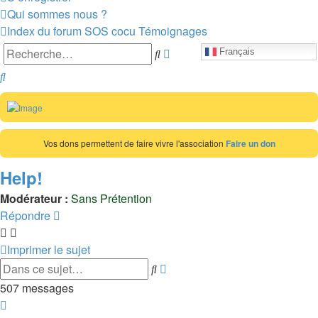
Qui sommes nous ?
Index du forum
SOS cocu
Témoignages
Recherche
Rechercher
Français
avancée
Rechercher
Vos dons permettent de faire vivre l'association
Faire un don
Help!
Modérateur :
Sans Prétention
Répondre
Imprimer le sujet
Recherche
Rechercher
avancée
507 messages
Page