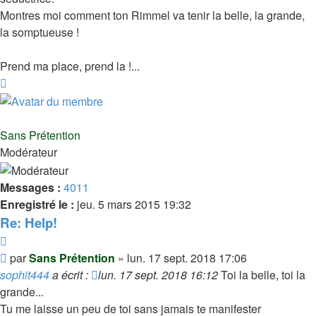
Montres moi comment ton Rimmel va tenir la belle, la grande,
la somptueuse !
Prend ma place, prend la !...
Haut
Sans Prétention
Modérateur
Messages :
4011
Enregistré le :
jeu. 5 mars 2015 19:32
Re: Help!
Citer
Message
par
Sans Prétention
»
lun. 17 sept. 2018 17:06
sophit444
a écrit :
lun. 17 sept. 2018 16:12
Toi la belle, toi la
grande...
Tu me laisse un peu de toi sans jamais te manifester