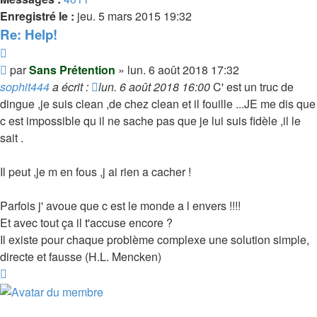
Enregistré le :
jeu. 5 mars 2015 19:32
Re: Help!
Citer
Message
par
Sans Prétention
»
lun. 6 août 2018 17:32
sophit444
a écrit :
lun. 6 août 2018 16:00
C' est un truc de
dingue ,je suis clean ,de chez clean et il fouille ...JE me dis que
c est impossible qu il ne sache pas que je lui suis fidèle ,il le
sait .
Il peut ,je m en fous ,j ai rien a cacher !
Parfois j' avoue que c est le monde a l envers !!!!
Et avec tout ça il t'accuse encore ?
Il existe pour chaque problème complexe une solution simple,
directe et fausse (H.L. Mencken)
Haut