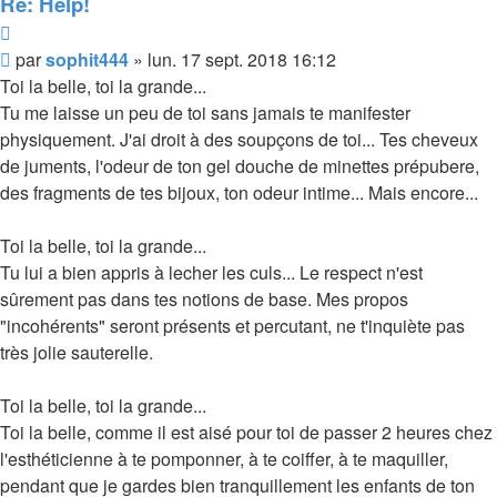
Re: Help!
Citer
Message
par
sophit444
»
lun. 17 sept. 2018 16:12
Toi la belle, toi la grande...
Tu me laisse un peu de toi sans jamais te manifester
physiquement. J'ai droit à des soupçons de toi... Tes cheveux
de juments, l'odeur de ton gel douche de minettes prépubere,
des fragments de tes bijoux, ton odeur intime... Mais encore...
Toi la belle, toi la grande...
Tu lui a bien appris à lecher les culs... Le respect n'est
sûrement pas dans tes notions de base. Mes propos
"incohérents" seront présents et percutant, ne t'inquiète pas
très jolie sauterelle.
Toi la belle, toi la grande...
Toi la belle, comme il est aisé pour toi de passer 2 heures chez
l'esthéticienne à te pomponner, à te coiffer, à te maquiller,
pendant que je gardes bien tranquillement les enfants de ton