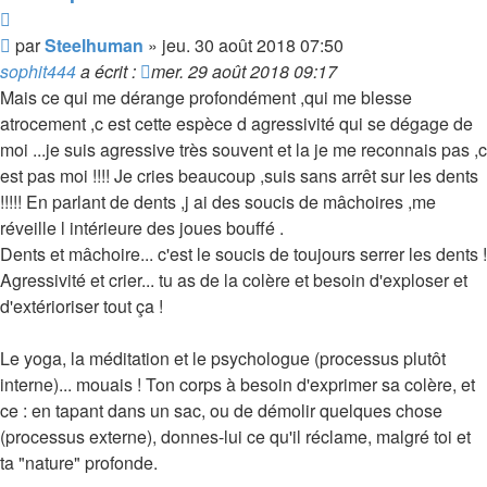
Citer
Message
par
Steelhuman
»
jeu. 30 août 2018 07:50
sophit444
a écrit :
mer. 29 août 2018 09:17
Mais ce qui me dérange profondément ,qui me blesse
atrocement ,c est cette espèce d agressivité qui se dégage de
moi ...je suis agressive très souvent et la je me reconnais pas ,c
est pas moi !!!! Je cries beaucoup ,suis sans arrêt sur les dents
!!!!! En parlant de dents ,j ai des soucis de mâchoires ,me
réveille l intérieure des joues bouffé .
Dents et mâchoire... c'est le soucis de toujours serrer les dents !
Agressivité et crier... tu as de la colère et besoin d'exploser et
d'extérioriser tout ça !
Le yoga, la méditation et le psychologue (processus plutôt
interne)... mouais ! Ton corps à besoin d'exprimer sa colère, et
ce : en tapant dans un sac, ou de démolir quelques chose
(processus externe), donnes-lui ce qu'il réclame, malgré toi et
ta "nature" profonde.