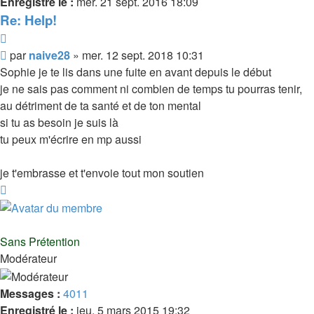
Enregistré le :
mer. 21 sept. 2016 18:09
Re: Help!
Citer
Message
par
naive28
»
mer. 12 sept. 2018 10:31
Sophie je te lis dans une fuite en avant depuis le début
je ne sais pas comment ni combien de temps tu pourras tenir,
au détriment de ta santé et de ton mental
si tu as besoin je suis là
tu peux m'écrire en mp aussi
je t'embrasse et t'envoie tout mon soutien
Haut
Sans Prétention
Modérateur
Messages :
4011
Enregistré le :
jeu. 5 mars 2015 19:32