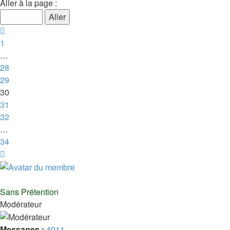
30
Aller à la page :
sur
34
Précédente
1
…
28
29
30
31
32
…
34
Suivante
Sans Prétention
Modérateur
Messages :
4011