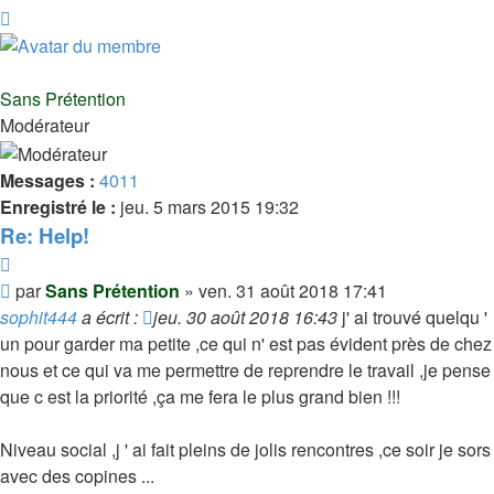
Haut
Sans Prétention
Modérateur
Messages :
4011
Enregistré le :
jeu. 5 mars 2015 19:32
Re: Help!
Citer
Message
par
Sans Prétention
»
ven. 31 août 2018 17:41
sophit444
a écrit :
jeu. 30 août 2018 16:43
j' ai trouvé quelqu '
un pour garder ma petite ,ce qui n' est pas évident près de chez
nous et ce qui va me permettre de reprendre le travail ,je pense
que c est la priorité ,ça me fera le plus grand bien !!!
Niveau social ,j ' ai fait pleins de jolis rencontres ,ce soir je sors
avec des copines ...