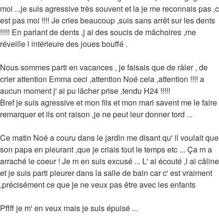
moi ...je suis agressive très souvent et la je me reconnais pas ,c
est pas moi !!!! Je cries beaucoup ,suis sans arrêt sur les dents
!!!!! En parlant de dents ,j ai des soucis de mâchoires ,me
réveille l intérieure des joues bouffé .
Nous sommes parti en vacances , je faisais que de râler , de
crier attention Emma ceci ,attention Noé cela ,attention !!!! a
aucun moment j' ai pu lâcher prise ,tendu H24 !!!!!
Bref je suis agressive et mon fils et mon mari savent me le faire
remarquer et ils ont raison ,je ne peut leur donner tord ...
Ce matin Noé a couru dans le jardin me disant qu' il voulait que
son papa en pleurant ,que je criais tout le temps etc ... Ça m a
arraché le coeur ! Je m en suis excusé ... L' ai écouté ,l ai câline
et je suis parti pleurer dans la salle de bain car c' est vraiment
,précisément ce que je ne veux pas être avec les enfants
Pffff je m' en veux mais je suis épuisé ...