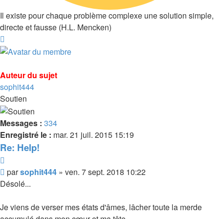
Il existe pour chaque problème complexe une solution simple,
directe et fausse (H.L. Mencken)
Haut
Auteur du sujet
sophit444
Soutien
Messages :
334
Enregistré le :
mar. 21 juil. 2015 15:19
Re: Help!
Citer
Message
par
sophit444
»
ven. 7 sept. 2018 10:22
Désolé...
Je viens de verser mes états d'âmes, lâcher toute la merde
accumulé dans mon cœur et ma tête.