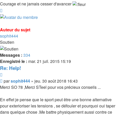
Courage et ne jamais cesser d'avancer
Haut
Auteur du sujet
sophit444
Soutien
Messages :
334
Enregistré le :
mar. 21 juil. 2015 15:19
Re: Help!
Citer
Message
par
sophit444
»
jeu. 30 août 2018 16:43
Merci SO 78 ,Merci STeel pour vos précieux conseils ...
En effet je pense que le sport peut être une bonne alternative
pour exterioriser les tensions , se défouler et pourquoi oui taper
dans quelque chose .Me battre physiquement aussi contre ce