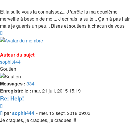
Et la suite vous la connaissez... J 'arrête la ma deuxième
merveille à besoin de moi... J ecrirais la suite... Ça n à pas l air
mais je guerris un peu... Bises et soutiens à chacun de vous
Haut
Auteur du sujet
sophit444
Soutien
Messages :
334
Enregistré le :
mar. 21 juil. 2015 15:19
Re: Help!
Citer
Message
par
sophit444
»
mer. 12 sept. 2018 09:03
Je craques, je craques, je craques !!!