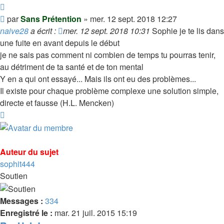
Citer
Message
par
Sans Prétention
»
mer. 12 sept. 2018 12:27
naive28
a écrit :
mer. 12 sept. 2018 10:31
Sophie je te lis dans
une fuite en avant depuis le début
je ne sais pas comment ni combien de temps tu pourras tenir,
au détriment de ta santé et de ton mental
Y en a qui ont essayé... Mais ils ont eu des problèmes...
Il existe pour chaque problème complexe une solution simple,
directe et fausse (H.L. Mencken)
Haut
Auteur du sujet
sophit444
Soutien
Messages :
334
Enregistré le :
mar. 21 juil. 2015 15:19