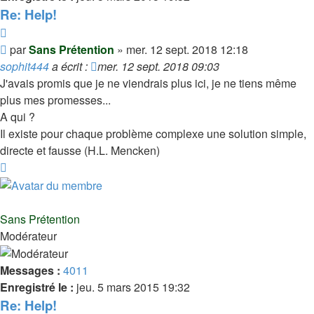
Re: Help!
Citer
Message
par
Sans Prétention
»
mer. 12 sept. 2018 12:18
sophit444
a écrit :
mer. 12 sept. 2018 09:03
J'avais promis que je ne viendrais plus ici, je ne tiens même
plus mes promesses...
A qui ?
Il existe pour chaque problème complexe une solution simple,
directe et fausse (H.L. Mencken)
Haut
Sans Prétention
Modérateur
Messages :
4011
Enregistré le :
jeu. 5 mars 2015 19:32
Re: Help!