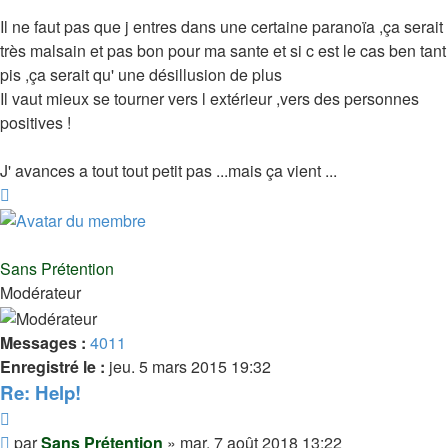
Il ne faut pas que j entres dans une certaine paranoïa ,ça serait
très malsain et pas bon pour ma sante et si c est le cas ben tant
pis ,ça serait qu' une désillusion de plus
Il vaut mieux se tourner vers l extérieur ,vers des personnes
positives !
J' avances a tout tout petit pas ...mais ça vient ...
Haut
Sans Prétention
Modérateur
Messages :
4011
Enregistré le :
jeu. 5 mars 2015 19:32
Re: Help!
Citer
Message
par
Sans Prétention
»
mar. 7 août 2018 13:22