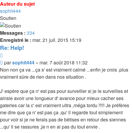
Auteur du sujet
sophit444
Soutien
Messages :
334
Enregistré le :
mar. 21 juil. 2015 15:19
Re: Help!
Citer
Message
par
sophit444
»
mar. 7 août 2018 11:32
Non non ça va ...ça s' est vraiment calmé ...enfin je crois .plus
vraiment sûre de rien dans nos situation .
J' espère que ça n' est pas pour surveiller si je le surveilles et
ainsie avoir une longueur d' avance pour mieux cacher ses
gateries car la c' est vraiment ultra ,méga tordu !!!!! Je préfères
me dire que ça n' est pas ça ,qu' il regarde tout simplement
pour voir si je ne ferais pas de bêtises en retour des siennes
...qu' il se rassures ,je n en ai pas du tout envie .