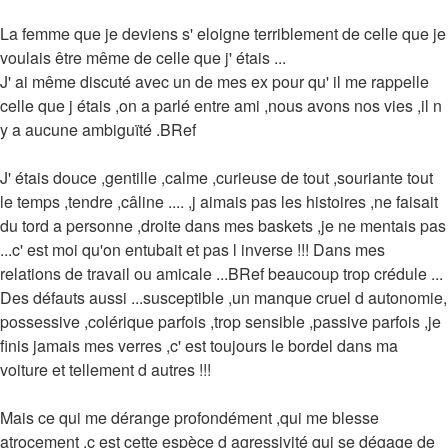
La femme que je deviens s' eloigne terriblement de celle que je
voulais être même de celle que j' étais ...
J' ai même discuté avec un de mes ex pour qu' il me rappelle
celle que j étais ,on a parlé entre ami ,nous avons nos vies ,il n
y a aucune ambiguïté .BRef
J' étais douce ,gentille ,calme ,curieuse de tout ,souriante tout
le temps ,tendre ,câline .... ,j aimais pas les histoires ,ne faisait
du tord a personne ,droite dans mes baskets ,je ne mentais pas
...c' est moi qu'on entubait et pas l inverse !!! Dans mes
relations de travail ou amicale ...BRef beaucoup trop crédule ...
Des défauts aussi ...susceptible ,un manque cruel d autonomie,
possessive ,colérique parfois ,trop sensible ,passive parfois ,je
finis jamais mes verres ,c' est toujours le bordel dans ma
voiture et tellement d autres !!!
Mais ce qui me dérange profondément ,qui me blesse
atrocement ,c est cette espèce d agressivité qui se dégage de