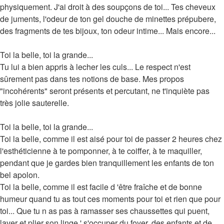
physiquement. J'ai droit à des soupçons de toi... Tes cheveux
de juments, l'odeur de ton gel douche de minettes prépubere,
des fragments de tes bijoux, ton odeur intime... Mais encore...
Toi la belle, toi la grande...
Tu lui a bien appris à lecher les culs... Le respect n'est
sûrement pas dans tes notions de base. Mes propos
"incohérents" seront présents et percutant, ne t'inquiète pas
très jolie sauterelle.
Toi la belle, toi la grande...
Toi la belle, comme il est aisé pour toi de passer 2 heures chez
l'esthéticienne à te pomponner, à te coiffer, à te maquiller,
pendant que je gardes bien tranquillement les enfants de ton
bel apolon.
Toi la belle, comme il est facile d 'être fraîche et de bonne
humeur quand tu as tout ces moments pour toi et rien que pour
toi... Que tu n as pas à ramasser ses chaussettes qui puent,
laver et plier son linge,' s'occuper du foyer, des enfants et de