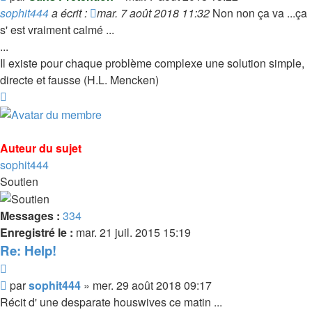
sophit444
a écrit :
mar. 7 août 2018 11:32
Non non ça va ...ça
s' est vraiment calmé ...
...
Il existe pour chaque problème complexe une solution simple,
directe et fausse (H.L. Mencken)
Haut
Auteur du sujet
sophit444
Soutien
Messages :
334
Enregistré le :
mar. 21 juil. 2015 15:19
Re: Help!
Citer
Message
par
sophit444
»
mer. 29 août 2018 09:17
Récit d' une desparate houswives ce matin ...