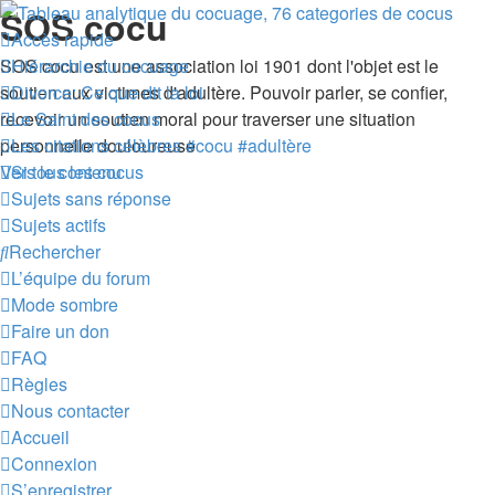
SOS cocu
Accès rapide
SOS cocu est une association loi 1901 dont l'objet est le
Hiérarchie du cocuage
soutien aux victimes d'adultère. Pouvoir parler, se confier,
Divorce: Ce que dit la loi
recevoir un soutien moral pour traverser une situation
Le Saint des cocus
personnelle douloureuse
Les citations célèbres #cocu #adultère
Vers le contenu
Si tous les cocus
Sujets sans réponse
Sujets actifs
Rechercher
L’équipe du forum
Mode sombre
Faire un don
FAQ
Règles
Nous contacter
Accueil
Connexion
S’enregistrer