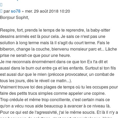
Citer
Message
par
so78
»
mer. 29 août 2018 10:20
Bonjour Sophit,
Respire, fort, prends le temps de te reprendre, la baby-sitter
dessins animés est là pour cela. Je sais ce n'est pas une
solution à long terme mais là il s'agit du court terme. Fais le
biberon, change la couche, bienvenu monsieur parc et... Lâche
prise ne serait-ce que pour une heure.
Je me reconnais énormément dans ce que ton Ex t'a dit et
aussi dans le burn out entre ça et les enfants. Surtout si ton fils
est aussi dur que le mien (précoce provocateur, un combat de
tous les jours, dès le réveil ce matin...).
Vraiment trouve toi des plages de temps où tu les occupes pour
faire des petits trucs simples comme appeler une copine.
Trop crédule et même trop conciliente, c'est certain mais ce
qu'on a vécu nous aide beaucoup à avancer à ce niveau là.
Pour ce qui est de l'agressivité, j'ai le même soucis. Et là il n'y a