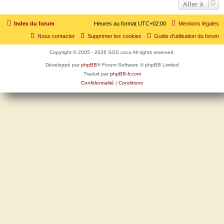
Aller à
Index du forum
Heures au format
UTC+02:00
Mentions légales
Nous contacter
Supprimer les cookies
Guide d'utilisation du forum
Copyright © 2005 - 2026 SOS cocu All rights reserved.
Développé par
phpBB
® Forum Software © phpBB Limited
Traduit par
phpBB-fr.com
Confidentialité
|
Conditions