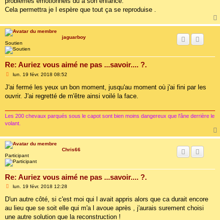
problèmes émotionnels du a son enfance.
Cela permettra je l espère que tout ça se reproduise .
jaguarboy
Soutien
Re: Auriez vous aimé ne pas ...savoir.... ?.
M
lun. 19 févr. 2018 08:52
e
s
J'ai fermé les yeux un bon moment, jusqu'au moment où j'ai fini par les
s
ouvrir. J'ai regretté de m'être ainsi voilé la face.
a
g
e
Les 200 chevaux parqués sous le capot sont bien moins dangereux que l'âne derrière le
volant.
Chris66
Participant
Re: Auriez vous aimé ne pas ...savoir.... ?.
M
lun. 19 févr. 2018 12:28
e
s
D'un autre côté, si c'est moi qui l avait appris alors que ca durait encore
s
au lieu que se soit elle qui m'a l avoue après , j'aurais surement choisi
a
g
une autre solution que la reconstruction !