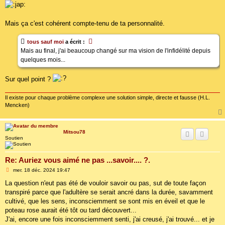
Mais ça c'est cohérent compte-tenu de ta personnalité.
tous sauf moi
a écrit :
Mais au final, j'ai beaucoup changé sur ma vision de l'infidélité depuis
quelques mois...
Sur quel point ?
Il existe pour chaque problème complexe une solution simple, directe et fausse (H.L.
Mencken)
Mitsou78
Soutien
Re: Auriez vous aimé ne pas ...savoir.... ?.
M
mer. 18 déc. 2024 19:47
e
s
La question n'eut pas été de vouloir savoir ou pas, sut de toute façon
s
transpiré parce que l'adultère se serait ancré dans la durée, savamment
a
g
cultivé, que les sens, inconsciemment se sont mis en éveil et que le
e
poteau rose aurait été tôt ou tard découvert...
J'ai, encore une fois inconsciemment senti, j'ai creusé, j'ai trouvé... et je