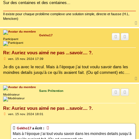
Sur des centaines et des centaines...
Il existe pour chaque problème complexe une solution simple, directe et fausse (H.L.
Mencken)
Gekho17
Participant
Re: Auriez vous aimé ne pas ...savoir.... ?.
M
ven. 15 nov. 2024 17:39
e
s
Je dis ça avec le recul. Mais à l’époque j’ai tout voulu savoir dans les
s
moindres details jusqu’à ce qu’ils avaient fait. (Ou qd comment) etc….
a
g
e
Sans Prétention
Modérateur
Re: Auriez vous aimé ne pas ...savoir.... ?.
M
ven. 15 nov. 2024 18:01
e
s
s
Gekho17
a écrit :
a
g
Mais à l’époque j’ai tout voulu savoir dans les moindres details jusqu’à
e