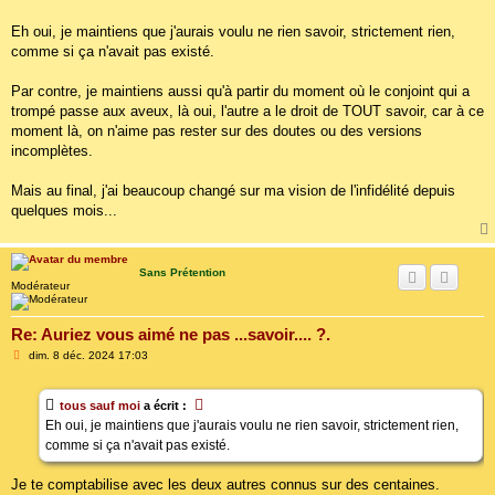
g
e
Eh oui, je maintiens que j'aurais voulu ne rien savoir, strictement rien,
comme si ça n'avait pas existé.
Par contre, je maintiens aussi qu'à partir du moment où le conjoint qui a
trompé passe aux aveux, là oui, l'autre a le droit de TOUT savoir, car à ce
moment là, on n'aime pas rester sur des doutes ou des versions
incomplètes.
Mais au final, j'ai beaucoup changé sur ma vision de l'infidélité depuis
quelques mois...
Sans Prétention
Modérateur
Re: Auriez vous aimé ne pas ...savoir.... ?.
M
dim. 8 déc. 2024 17:03
e
s
s
tous sauf moi
a écrit :
a
g
Eh oui, je maintiens que j'aurais voulu ne rien savoir, strictement rien,
e
comme si ça n'avait pas existé.
Je te comptabilise avec les deux autres connus sur des centaines.