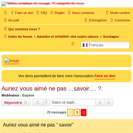
SOS cocu
Faire un don
FAQ
Règles
Nous contacter
Mode sombre
SOS cocu est une association loi 1901 dont l'objet est le soutien aux victimes d'adultère.
Accueil
S’enregistrer
Connexion
Pouvoir parler, se confier, recevoir un soutien moral pour traverser une situation
personnelle douloureuse
Qui sommes nous ?
Index du forum
Adultère et infidélité: des sujets tabous
Sondages
R
Français
e
c
h
e
Vos dons permettent de faire vivre l'association
Faire un don
r
c
Auriez vous aimé ne pas ...savoir.... ?.
h
Modérateur :
Eugene
e
Rechercher
Recherche 
Répondre
r
1
2
Précédente
29 messages
Auriez vous aimé ne pas " savoir"