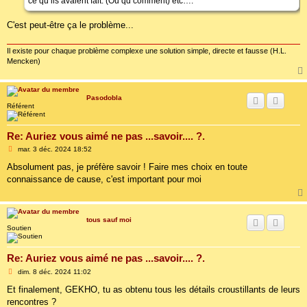
ce qu’ils avaient fait. (Ou qd comment) etc….
C'est peut-être ça le problème...
Il existe pour chaque problème complexe une solution simple, directe et fausse (H.L.
Mencken)
Pasodobla
Référent
Re: Auriez vous aimé ne pas ...savoir.... ?.
M
mar. 3 déc. 2024 18:52
e
s
Absolument pas, je préfère savoir ! Faire mes choix en toute
s
connaissance de cause, c'est important pour moi
a
g
e
tous sauf moi
Soutien
Re: Auriez vous aimé ne pas ...savoir.... ?.
M
dim. 8 déc. 2024 11:02
e
s
Et finalement, GEKHO, tu as obtenu tous les détails croustillants de leurs
s
rencontres ?
a