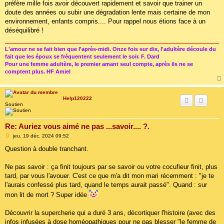
préfère mille fois avoir découvert rapidement et savoir que trainer un
doute des années ou subir une dégradation lente mais certaine de mon
environnement, enfants compris.... Pour rappel nous étions face à un
déséquilibré !
L'amour ne se fait bien que l'après-midi. Onze fois sur dix, l'adultère découle du
fait que les époux se fréquentent seulement le soir. F. Dard
Pour une femme adultère, le premier amant seul compte, après ils ne se
comptent plus. HF Amiel
Help120222
Soutien
Re: Auriez vous aimé ne pas ...savoir.... ?.
M
jeu. 19 déc. 2024 09:52
e
s
Question à double tranchant.
s
a
g
Ne pas savoir : ça finit toujours par se savoir ou votre cocufieur finit, plus
e
tard, par vous l'avouer. C'est ce que m'a dit mon mari récemment : "je te
l'aurais confessé plus tard, quand le temps aurait passé". Quand : sur
mon lit de mort ? Super idée
Découvrir la supercherie qui a duré 3 ans, décortiquer l'histoire (avec des
infos infusées à dose homéopathiques pour ne pas blesser "le femme de