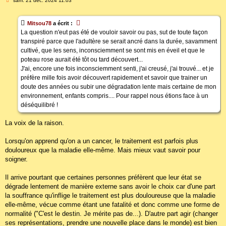
sam. 21 déc. 2024 11:03
e
s
s
Mitsou78
a écrit :
a
g
La question n'eut pas été de vouloir savoir ou pas, sut de toute façon
e
transpiré parce que l'adultère se serait ancré dans la durée, savamment
cultivé, que les sens, inconsciemment se sont mis en éveil et que le
poteau rose aurait été tôt ou tard découvert...
J'ai, encore une fois inconsciemment senti, j'ai creusé, j'ai trouvé... et je
préfère mille fois avoir découvert rapidement et savoir que trainer un
doute des années ou subir une dégradation lente mais certaine de mon
environnement, enfants compris.... Pour rappel nous étions face à un
déséquilibré !
La voix de la raison.
Lorsqu'on apprend qu'on a un cancer, le traitement est parfois plus
douloureux que la maladie elle-même. Mais mieux vaut savoir pour
soigner.
Il arrive pourtant que certaines personnes préfèrent que leur état se
dégrade lentement de manière externe sans avoir le choix car d'une part
la souffrance qu'inflige le traitement est plus douloureuse que la maladie
elle-même, vécue comme étant une fatalité et donc comme une forme de
normalité ("C'est le destin. Je mérite pas de...). D'autre part agir (changer
ses représentations, prendre une nouvelle place dans le monde) est bien