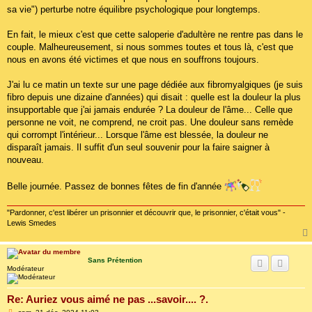
sa vie") perturbe notre équilibre psychologique pour longtemps.
En fait, le mieux c'est que cette saloperie d'adultère ne rentre pas dans le
couple. Malheureusement, si nous sommes toutes et tous là, c'est que
nous en avons été victimes et que nous en souffrons toujours.
J'ai lu ce matin un texte sur une page dédiée aux fibromyalgiques (je suis
fibro depuis une dizaine d'années) qui disait : quelle est la douleur la plus
insupportable que j'ai jamais endurée ? La douleur de l'âme... Celle que
personne ne voit, ne comprend, ne croit pas. Une douleur sans remède
qui corrompt l'intérieur... Lorsque l'âme est blessée, la douleur ne
disparaît jamais. Il suffit d'un seul souvenir pour la faire saigner à
nouveau.
Belle journée. Passez de bonnes fêtes de fin d'année
"Pardonner, c'est libérer un prisonnier et découvrir que, le prisonnier, c'était vous" -
Lewis Smedes
Sans Prétention
Modérateur
Re: Auriez vous aimé ne pas ...savoir.... ?.
M