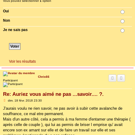
Vous pouvez sélectionner
1
option
Oui
Non
Je ne sais pas
Voir les résultats
Chris66
Participant
Re: Auriez vous aimé ne pas ...savoir.... ?.
M
dim. 18 févr. 2018 23:30
e
s
J'aurais voulu ne rien savoir, ne pas avoir à subir cette avalanche de
s
souffrance, ce mal etre permanent.
a
g
Mais d'un autre côté, cela a permis à ma femme d'entamer une thérapie (
e
après celle de couple ), qui lui as permis de briser l emprise qu' avait
encore son ex amant sur elle et de faire un travail sur elle et ses