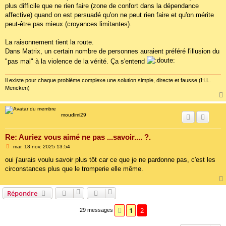
plus difficile que ne rien faire (zone de confort dans la dépendance
affective) quand on est persuadé qu'on ne peut rien faire et qu'on mérite
peut-être pas mieux (croyances limitantes).
La raisonnement tient la route.
Dans Matrix, un certain nombre de personnes auraient préféré l'illusion du
"pas mal" à la violence de la vérité. Ça s'entend
Il existe pour chaque problème complexe une solution simple, directe et fausse (H.L.
Mencken)
moudimi29
Re: Auriez vous aimé ne pas ...savoir.... ?.
M
mar. 18 nov. 2025 13:54
e
s
oui j'aurais voulu savoir plus tôt car ce que je ne pardonne pas, c'est les
s
circonstances plus que le tromperie elle même.
a
g
e
Répondre
1
2
Précédente
29 messages