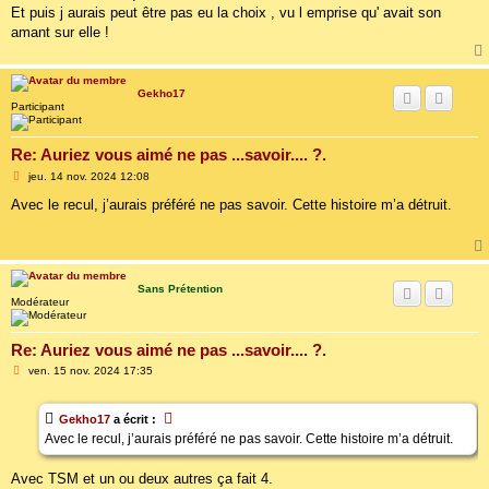
e
Et puis j aurais peut être pas eu la choix , vu l emprise qu' avait son
amant sur elle !
Gekho17
Participant
Re: Auriez vous aimé ne pas ...savoir.... ?.
M
jeu. 14 nov. 2024 12:08
e
s
Avec le recul, j’aurais préféré ne pas savoir. Cette histoire m’a détruit.
s
a
g
e
Sans Prétention
Modérateur
Re: Auriez vous aimé ne pas ...savoir.... ?.
M
ven. 15 nov. 2024 17:35
e
s
s
Gekho17
a écrit :
a
g
Avec le recul, j’aurais préféré ne pas savoir. Cette histoire m’a détruit.
e
Avec TSM et un ou deux autres ça fait 4.