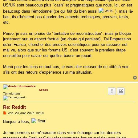
US/UK sont beaucoup plus "cash" et pragmatiques que nous. Ici, on est
beaucoup dans l'émotionnel (ce qui fait du bien aussi
), mais là-
bas, ils n'hésitent pas à parler des aspects techniques, preuves, tests,
etc.
Perso, je suis en phase de "tentative de reconstruction", mais je bloque
justement sur un aspect factuel (un doute qui persiste). J'ai l'impression
qu'en France, chercher des preuves scientifiques pour se rassurer est
mal vu, alors que sur les forums US, c'est souvent la première étape
conseillée pour savoir sur quelles bases on repart.
Merci pour les liens en tout cas, je vais aller creuser de ce côté-là voir
s'ils ont des retours d'expérience sur ma situation.
SebTs
Témoignant
Re: Reddit
M
ven. 23 janv. 2026 10:18
e
s
Bonjour à tous,
s
a
g
Je me permets de m'incruster dans votre échange car les derniers
e