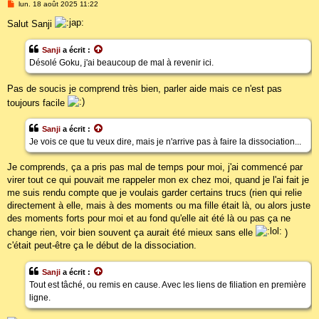
M
lun. 18 août 2025 11:22
e
s
Salut Sanji
s
a
g
Sanji
a écrit :
e
Désolé Goku, j'ai beaucoup de mal à revenir ici.
Pas de soucis je comprend très bien, parler aide mais ce n'est pas
toujours facile
Sanji
a écrit :
Je vois ce que tu veux dire, mais je n'arrive pas à faire la dissociation...
Je comprends, ça a pris pas mal de temps pour moi, j'ai commencé par
virer tout ce qui pouvait me rappeler mon ex chez moi, quand je l'ai fait je
me suis rendu compte que je voulais garder certains trucs (rien qui relie
directement à elle, mais à des moments ou ma fille était là, ou alors juste
des moments forts pour moi et au fond qu'elle ait été là ou pas ça ne
change rien, voir bien souvent ça aurait été mieux sans elle
)
c'était peut-être ça le début de la dissociation.
Sanji
a écrit :
Tout est tâché, ou remis en cause. Avec les liens de filiation en première
ligne.