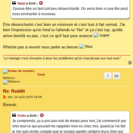
Sanji
a écrit :
J'avoue être un tant soit peu désenchanté. On verra bien si une fée peut
nous enchanter à nouveau
Etre désenchanté c'est bien un minimum et c'est tout à fait normal. J'ai
bien l'impression qu'on fond tu l'attends ta "fée" et ça c'est top, qu'elle
arrive bientôt ou pas, c'est ce qu'il faut pour avancer
N'hésite pas à revenir nous parler au besoin
“Le mariage c'est résoudre à deux les problèmes qu'on n'aurait pas eus tout seul.”
Sanji
Référent
Re: Reddit
M
dim. 24 août 2025 19:08
e
s
Bonsoir,
s
a
g
Goku
a écrit :
e
Je comprends, ça a pris pas mal de temps pour moi, j'ai commencé par
virer tout ce qui pouvait me rappeler mon ex chez moi, quand je l'ai fait
je me suis rendu compte que je voulais garder certains trucs (rien qui