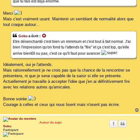
que tu fais est déjà énorme.
Merci
Mais c'est vraiment usant. Maintenir un semblant de normalité alors que
tout craque autour...
Goku
a écrit :
Etre désenchanté c'est bien un minimum et c'est tout à fait normal. J'ai
bien l'impression qu'on fond tu l'attends ta "fée" et ça c'est top, qu'elle
arrive bientôt ou pas, c'est ce qu'il faut pour avancer
Idéalement, oui je l'attends.
Mais rationnellement je ne crois pas que la chance de la rencontrer se
présentera, ni que je serai capable de la saisir si elle se présente.
Actuellement je travaille à accepter l'idée que j'en ai définitivement fini
avec les relations autres qu'amicales.
Bonne soirée
Courage à celles et ceux qui nous lisent mais n'osent pas écrire.
Auteur du sujet
Goku
Participant