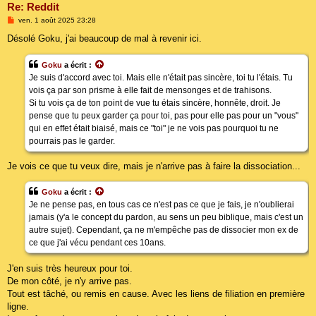
Re: Reddit
M
ven. 1 août 2025 23:28
e
s
Désolé Goku, j'ai beaucoup de mal à revenir ici.
s
a
g
Goku
a écrit :
e
Je suis d'accord avec toi. Mais elle n'était pas sincère, toi tu l'étais. Tu
vois ça par son prisme à elle fait de mensonges et de trahisons.
Si tu vois ça de ton point de vue tu étais sincère, honnête, droit. Je
pense que tu peux garder ça pour toi, pas pour elle pas pour un "vous"
qui en effet était biaisé, mais ce "toi" je ne vois pas pourquoi tu ne
pourrais pas le garder.
Je vois ce que tu veux dire, mais je n'arrive pas à faire la dissociation...
Goku
a écrit :
Je ne pense pas, en tous cas ce n'est pas ce que je fais, je n'oublierai
jamais (y'a le concept du pardon, au sens un peu biblique, mais c'est un
autre sujet). Cependant, ça ne m'empêche pas de dissocier mon ex de
ce que j'ai vécu pendant ces 10ans.
J'en suis très heureux pour toi.
De mon côté, je n'y arrive pas.
Tout est tâché, ou remis en cause. Avec les liens de filiation en première
ligne.