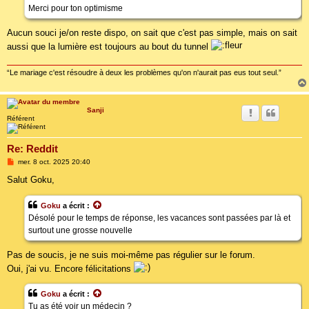
Merci pour ton optimisme
Aucun souci je/on reste dispo, on sait que c'est pas simple, mais on sait
aussi que la lumière est toujours au bout du tunnel
“Le mariage c'est résoudre à deux les problèmes qu'on n'aurait pas eus tout seul.”
Sanji
Référent
Re: Reddit
M
mer. 8 oct. 2025 20:40
e
s
Salut Goku,
s
a
g
Goku
a écrit :
e
Désolé pour le temps de réponse, les vacances sont passées par là et
surtout une grosse nouvelle
Pas de soucis, je ne suis moi-même pas régulier sur le forum.
Oui, j'ai vu. Encore félicitations
Goku
a écrit :
Tu as été voir un médecin ?