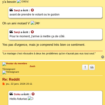
y'a besoin
Sanji
a écrit :
avant de prendre le volant ou le guidon
Oh un ami motard V
Sanji
a écrit :
Pour le moment, j'arrive à mettre ça de côté.
Yes pas d'urgence, mais je comprend très bien ce sentiment.
“Le mariage c'est résoudre à deux les problèmes qu'on n'aurait pas eus tout seul.”
Josh
Témoignant
Re: Reddit
M
jeu. 22 janv. 2026 20:11
e
s
s
Goku
a écrit :
a
g
Hello Asturias
e