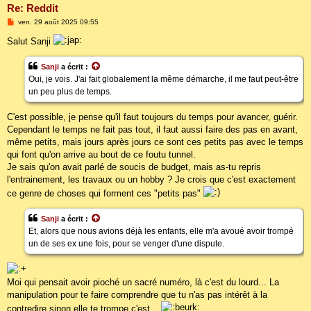
Re: Reddit
M
ven. 29 août 2025 09:55
e
s
Salut Sanji
s
a
g
Sanji
a écrit :
e
Oui, je vois. J'ai fait globalement la même démarche, il me faut peut-être
un peu plus de temps.
C'est possible, je pense qu'il faut toujours du temps pour avancer, guérir.
Cependant le temps ne fait pas tout, il faut aussi faire des pas en avant,
même petits, mais jours après jours ce sont ces petits pas avec le temps
qui font qu'on arrive au bout de ce foutu tunnel.
Je sais qu'on avait parlé de soucis de budget, mais as-tu repris
l'entrainement, les travaux ou un hobby ? Je crois que c'est exactement
ce genre de choses qui forment ces "petits pas"
Sanji
a écrit :
Et, alors que nous avions déjà les enfants, elle m'a avoué avoir trompé
un de ses ex une fois, pour se venger d'une dispute.
Moi qui pensait avoir pioché un sacré numéro, là c'est du lourd... La
manipulation pour te faire comprendre que tu n'as pas intérêt à la
contredire sinon elle te trompe c'est...