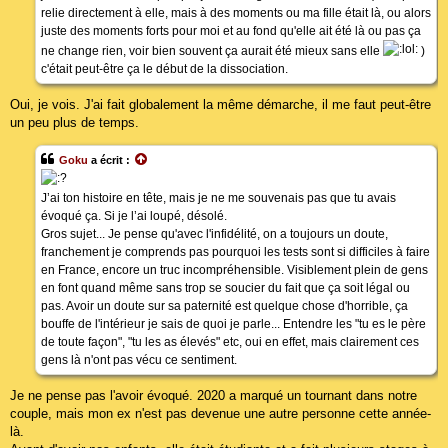
relie directement à elle, mais à des moments ou ma fille était là, ou alors
juste des moments forts pour moi et au fond qu'elle ait été là ou pas ça
ne change rien, voir bien souvent ça aurait été mieux sans elle
)
c'était peut-être ça le début de la dissociation.
Oui, je vois. J'ai fait globalement la même démarche, il me faut peut-être
un peu plus de temps.
Goku
a écrit :
J’ai ton histoire en tête, mais je ne me souvenais pas que tu avais
évoqué ça. Si je l’ai loupé, désolé.
Gros sujet... Je pense qu'avec l'infidélité, on a toujours un doute,
franchement je comprends pas pourquoi les tests sont si difficiles à faire
en France, encore un truc incompréhensible. Visiblement plein de gens
en font quand même sans trop se soucier du fait que ça soit légal ou
pas. Avoir un doute sur sa paternité est quelque chose d'horrible, ça
bouffe de l'intérieur je sais de quoi je parle... Entendre les "tu es le père
de toute façon", "tu les as élevés" etc, oui en effet, mais clairement ces
gens là n'ont pas vécu ce sentiment.
Je ne pense pas l'avoir évoqué. 2020 a marqué un tournant dans notre
couple, mais mon ex n'est pas devenue une autre personne cette année-
là.