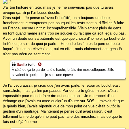
J’ai ton histoire en tête, mais je ne me souvenais pas que tu avais
évoqué ça. Si je l’ai loupé, désolé.
Gros sujet... Je pense qu'avec l'infidélité, on a toujours un doute,
franchement je comprends pas pourquoi les tests sont si difficiles à faire
en France, encore un truc incompréhensible. Visiblement plein de gens
en font quand même sans trop se soucier du fait que ça soit légal ou pas.
Avoir un doute sur sa paternité est quelque chose d'horrible, ça bouffe de
l'intérieur je sais de quoi je parle... Entendre les "tu es le père de toute
façon", "tu les as élevés" etc, oui en effet, mais clairement ces gens là
n'ont pas vécu ce sentiment.
Sanji
a écrit :
À côté de ça je garde la tête haute, je fais rire mes collègues. S'ils
savaient à quel point je suis une épave...
Je l'ai vécu aussi, je crois que j'en avais parlé, le retour au boulot était
surréaliste, mais ça fini par passer. Par contre tu gères mieux, c'était
impossible pour moi de faire rire qui que ce soit. Je me rappel d'un
échange que j'avais eu avec quelqu'un d'autre sur SOS, il m'avait dit que
je gérais bien, j'avais répondu que de mon point de vue c'était plutôt la
gestion d'un naufrage. Maintenant je pense qu'il avait raison, c'est
tellement la merde qu'on ne peut pas faire des miracles, mais ce que tu
fais est déjà énorme.