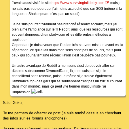
J'avais aussi visité le site
https://www.survivinginfidelity.com
, mais je
ne sais pas trop pourquoi j'ai moins accroché que sur SOS (même si la
langue de Shakespeare n'est pas un souci).
Je ne suis pourtant vraiment pas branché réseaux sociaux, mais j'ai
bien aimè l'ambiance sur le fil Reddit, ainsi que les ressources qui sont
souvent données, chumplady.com et les différentes méthodes à
appliquer.
Cependant je dois avouer que l'option très souvent mise en avant est la
séparation, ce qui allait dans mon sens donc pas de soucis, mais pour
ceux qui souhaitent une réconciliation c'est peut-être pas pour eux.
Un autre avantage de Reddit à mon sens c'est de pouvoir aller sur
d'autres subs comme DivorcedDads, là je ne sais pas si je le
conseillerai sans retenue, puisque même si je trouve également
l'ambiance top (des gars qui se soutiennent c'est pas un truc si courant
dans mon monde), mais ça peut vite tourner masculiniste j'ai
l'impression
Salut Goku,
Je me permets de déterrer ce post (je suis tombé dessus en cherchant
des infos sur les forums anglophones).
Je suis assez d'accord avec ton analyse. J'ai l'impression que les sites