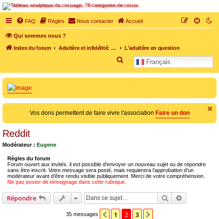
SOS cocu
FAQ
Règles
Nous contacter
Accueil
SOS cocu est une association loi 1901 dont l'objet est le soutien aux victimes d'adultère.
Qui sommes nous ?
Pouvoir parler, se confier, recevoir un soutien moral pour traverser une situation
personnelle douloureuse
Index du forum
Adultère et infidélité: des sujets tabous
L'adultère en question
R
Français
e
c
h
e
Vos dons permettent de faire vivre l'association
Faire un don
r
c
Reddit
h
Modérateur :
Eugene
e
Règles du forum
Forum ouvert aux invités. il est possible d'envoyer un nouveau sujet ou de répondre
r
sans être inscrit. Votre message sera posté, mais requierera l’approbation d’un
modérateur avant d’être rendu visible publiquement. Merci de votre compréhension.
Ne pas poster de témoignage dans cette rubrique.
Rechercher
Recherche 
Répondre
1
2
3
Précédente
Suivante
35 messages