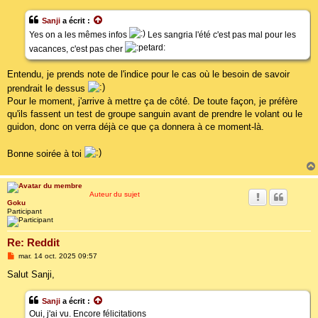
Sanji
a écrit :
Yes on a les mêmes infos
Les sangria l'été c'est pas mal pour les
vacances, c'est pas cher
Entendu, je prends note de l'indice pour le cas où le besoin de savoir
prendrait le dessus
Pour le moment, j'arrive à mettre ça de côté. De toute façon, je préfère
qu'ils fassent un test de groupe sanguin avant de prendre le volant ou le
guidon, donc on verra déjà ce que ça donnera à ce moment-là.
Bonne soirée à toi
Auteur du sujet
Goku
Participant
Re: Reddit
M
mar. 14 oct. 2025 09:57
e
s
Salut Sanji,
s
a
g
Sanji
a écrit :
e
Oui, j'ai vu. Encore félicitations