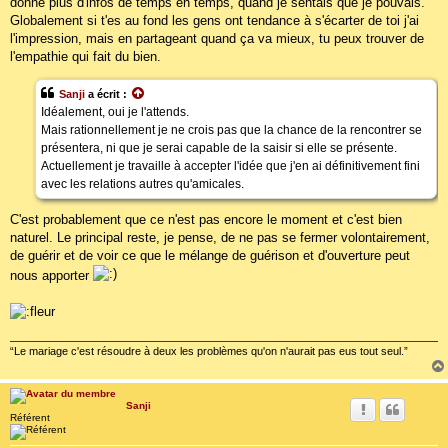
donné plus d'infos de temps en temps, quand je sentais que je pouvais.
Globalement si t'es au fond les gens ont tendance à s'écarter de toi j'ai
l'impression, mais en partageant quand ça va mieux, tu peux trouver de
l'empathie qui fait du bien.
Sanji
a écrit :
Idéalement, oui je l'attends.
Mais rationnellement je ne crois pas que la chance de la rencontrer se
présentera, ni que je serai capable de la saisir si elle se présente.
Actuellement je travaille à accepter l'idée que j'en ai définitivement fini
avec les relations autres qu'amicales.
C'est probablement que ce n'est pas encore le moment et c'est bien
naturel. Le principal reste, je pense, de ne pas se fermer volontairement,
de guérir et de voir ce que le mélange de guérison et d'ouverture peut
nous apporter
“Le mariage c'est résoudre à deux les problèmes qu'on n'aurait pas eus tout seul.”
Sanji
Référent