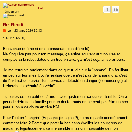
Josh
Témoignant
Re: Reddit
M
ven. 23 janv. 2026 10:33
e
s
Salut SebTs,
s
a
g
Bienvenue (même si on se passerait bien d'être là).
e
Ne t'inquiète pas pour ton message, ça arrive souvent aux nouveaux
comptes si le robot détecte un truc bizarre, ça m'est déjà arrivé ailleurs.
Je me retrouve totalement dans ce que tu dis sur la "parano". En fouillant
un peu sur les sites US, j'ai réalisé que ce n'est pas de la paranoïa, c'est
de l'instinct de survie. Ton cerveau a détecté un danger (le mensonge) et
il cherche la sécurité (la vérité).
Tu parles de ton petit de 2 ans... c'est justement ça qui est terrible. On a
peur de détruire la famille pour un doute, mais on ne peut pas être un bon
père si on a ce doute en tête h24.
Pour l'option "sangria" (Espagne j'imagine ?), tu as regardé concrètement
comment faire ? Parce que partir là-bas sans éveiller les soupçons de
madame, logistiquement ça me semble mission impossible de mon