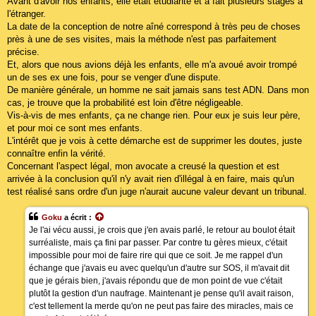
Avant d'avoir nos enfants, elle était étudiante et a fait plusieurs stages à
l'étranger.
La date de la conception de notre aîné correspond à très peu de choses
près à une de ses visites, mais la méthode n'est pas parfaitement
précise.
Et, alors que nous avions déjà les enfants, elle m'a avoué avoir trompé
un de ses ex une fois, pour se venger d'une dispute.
De manière générale, un homme ne sait jamais sans test ADN. Dans mon
cas, je trouve que la probabilité est loin d'être négligeable.
Vis-à-vis de mes enfants, ça ne change rien. Pour eux je suis leur père,
et pour moi ce sont mes enfants.
L'intérêt que je vois à cette démarche est de supprimer les doutes, juste
connaître enfin la vérité.
Concernant l'aspect légal, mon avocate a creusé la question et est
arrivée à la conclusion qu'il n'y avait rien d'illégal à en faire, mais qu'un
test réalisé sans ordre d'un juge n'aurait aucune valeur devant un tribunal.
Goku
a écrit :
Je l'ai vécu aussi, je crois que j'en avais parlé, le retour au boulot était
surréaliste, mais ça fini par passer. Par contre tu gères mieux, c'était
impossible pour moi de faire rire qui que ce soit. Je me rappel d'un
échange que j'avais eu avec quelqu'un d'autre sur SOS, il m'avait dit
que je gérais bien, j'avais répondu que de mon point de vue c'était
plutôt la gestion d'un naufrage. Maintenant je pense qu'il avait raison,
c'est tellement la merde qu'on ne peut pas faire des miracles, mais ce