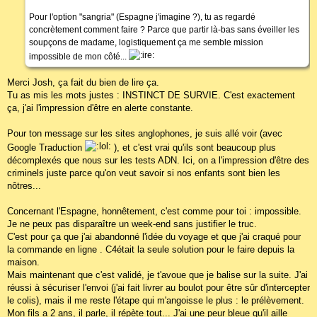
Pour l'option "sangria" (Espagne j'imagine ?), tu as regardé
concrètement comment faire ? Parce que partir là-bas sans éveiller les
soupçons de madame, logistiquement ça me semble mission
impossible de mon côté...
Merci Josh, ça fait du bien de lire ça.
Tu as mis les mots justes : INSTINCT DE SURVIE. C'est exactement
ça, j'ai l'impression d'être en alerte constante.
Pour ton message sur les sites anglophones, je suis allé voir (avec
Google Traduction
), et c'est vrai qu'ils sont beaucoup plus
décomplexés que nous sur les tests ADN. Ici, on a l'impression d'être des
criminels juste parce qu'on veut savoir si nos enfants sont bien les
nôtres...
Concernant l'Espagne, honnêtement, c'est comme pour toi : impossible.
Je ne peux pas disparaître un week-end sans justifier le truc.
C'est pour ça que j'ai abandonné l'idée du voyage et que j'ai craqué pour
la commande en ligne . C4était la seule solution pour le faire depuis la
maison.
Mais maintenant que c'est validé, je t'avoue que je balise sur la suite. J'ai
réussi à sécuriser l'envoi (j'ai fait livrer au boulot pour être sûr d'intercepter
le colis), mais il me reste l'étape qui m'angoisse le plus : le prélèvement.
Mon fils a 2 ans, il parle, il répète tout... J'ai une peur bleue qu'il aille