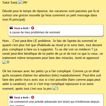
s
Salut Sanji
s
a
g
Désolé pour le temps de réponse, les vacances sont passées par là et
e
surtout une grosse nouvelle (je ferai surement un petit message dans
mon fil principal).
Sanji
a écrit :
à cause de mes problèmes de sommeil
Hum... C'est peut-être LE problème. Je fais de l'apnée du sommeil et
quand c'est plus fort que d'habitude au réveil je le sens bien, tout devient
plus compliqué à faire ou à supporter. Tu as été voir un médecin ? ça
serait peut-être bénéfique de lui parler de ça et de tout ce que tu veux, un
traitement même temporaire peut faire des miracles, testé et approuvé
Ok les travaux avec les petits ça a l'air compliqué. Comme ça on dirait
qu'ils essaient d'attirer ton attention (très) maladroitement. Peut-être soit
faire des petits trucs avec eux si c'est possible (faire comme papa peut
aider à canaliser), soit si c'est trop compliqué repousser à un autre
moment, après tout c'est eux la prio
Sanji
a écrit :
j'ai commencé une activité artisanale (en loisir) qui m'intéresse depuis
des années