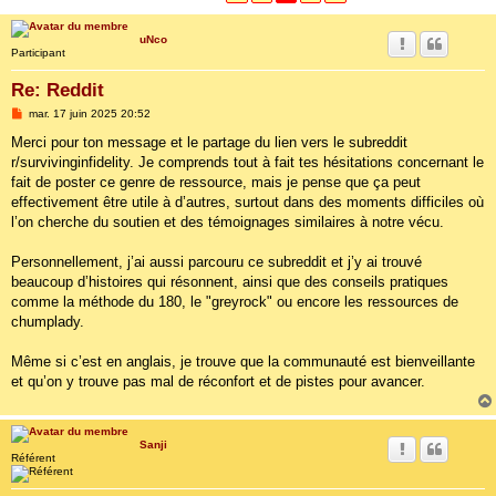
uNco
Participant
Re: Reddit
M
mar. 17 juin 2025 20:52
e
s
Merci pour ton message et le partage du lien vers le subreddit
s
r/survivinginfidelity. Je comprends tout à fait tes hésitations concernant le
a
g
fait de poster ce genre de ressource, mais je pense que ça peut
e
effectivement être utile à d’autres, surtout dans des moments difficiles où
l’on cherche du soutien et des témoignages similaires à notre vécu.
Personnellement, j’ai aussi parcouru ce subreddit et j’y ai trouvé
beaucoup d’histoires qui résonnent, ainsi que des conseils pratiques
comme la méthode du 180, le "greyrock" ou encore les ressources de
chumplady.
Même si c’est en anglais, je trouve que la communauté est bienveillante
et qu’on y trouve pas mal de réconfort et de pistes pour avancer.
Sanji
Référent