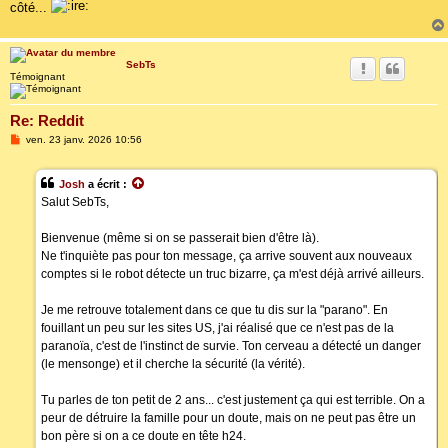
côté...
SebTs
Témoignant
Re: Reddit
M
ven. 23 janv. 2026 10:56
e
s
s
Josh
a écrit :
a
g
Salut SebTs,
e
Bienvenue (même si on se passerait bien d'être là).
Ne t'inquiète pas pour ton message, ça arrive souvent aux nouveaux
comptes si le robot détecte un truc bizarre, ça m'est déjà arrivé ailleurs.
Je me retrouve totalement dans ce que tu dis sur la "parano". En
fouillant un peu sur les sites US, j'ai réalisé que ce n'est pas de la
paranoïa, c'est de l'instinct de survie. Ton cerveau a détecté un danger
(le mensonge) et il cherche la sécurité (la vérité).
Tu parles de ton petit de 2 ans... c'est justement ça qui est terrible. On a
peur de détruire la famille pour un doute, mais on ne peut pas être un
bon père si on a ce doute en tête h24.