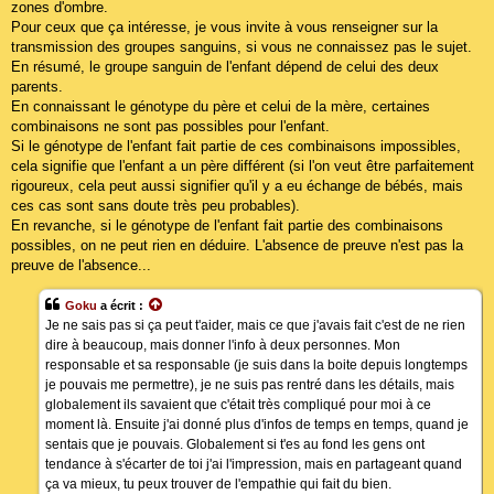
zones d'ombre.
Pour ceux que ça intéresse, je vous invite à vous renseigner sur la
transmission des groupes sanguins, si vous ne connaissez pas le sujet.
En résumé, le groupe sanguin de l'enfant dépend de celui des deux
parents.
En connaissant le génotype du père et celui de la mère, certaines
combinaisons ne sont pas possibles pour l'enfant.
Si le génotype de l'enfant fait partie de ces combinaisons impossibles,
cela signifie que l'enfant a un père différent (si l'on veut être parfaitement
rigoureux, cela peut aussi signifier qu'il y a eu échange de bébés, mais
ces cas sont sans doute très peu probables).
En revanche, si le génotype de l'enfant fait partie des combinaisons
possibles, on ne peut rien en déduire. L'absence de preuve n'est pas la
preuve de l'absence...
Goku
a écrit :
Je ne sais pas si ça peut t'aider, mais ce que j'avais fait c'est de ne rien
dire à beaucoup, mais donner l'info à deux personnes. Mon
responsable et sa responsable (je suis dans la boite depuis longtemps
je pouvais me permettre), je ne suis pas rentré dans les détails, mais
globalement ils savaient que c'était très compliqué pour moi à ce
moment là. Ensuite j'ai donné plus d'infos de temps en temps, quand je
sentais que je pouvais. Globalement si t'es au fond les gens ont
tendance à s'écarter de toi j'ai l'impression, mais en partageant quand
ça va mieux, tu peux trouver de l'empathie qui fait du bien.