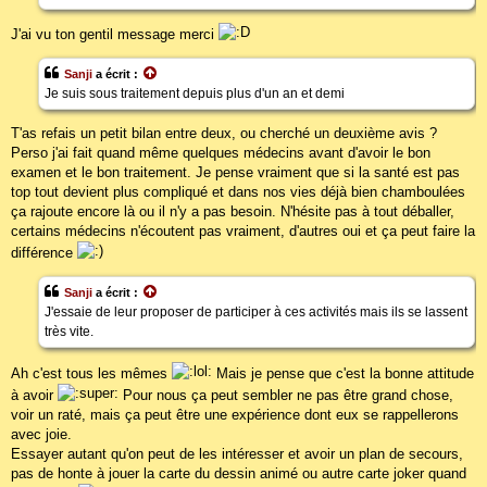
J'ai vu ton gentil message merci
Sanji
a écrit :
Je suis sous traitement depuis plus d'un an et demi
T'as refais un petit bilan entre deux, ou cherché un deuxième avis ?
Perso j'ai fait quand même quelques médecins avant d'avoir le bon
examen et le bon traitement. Je pense vraiment que si la santé est pas
top tout devient plus compliqué et dans nos vies déjà bien chamboulées
ça rajoute encore là ou il n'y a pas besoin. N'hésite pas à tout déballer,
certains médecins n'écoutent pas vraiment, d'autres oui et ça peut faire la
différence
Sanji
a écrit :
J'essaie de leur proposer de participer à ces activités mais ils se lassent
très vite.
Ah c'est tous les mêmes
Mais je pense que c'est la bonne attitude
à avoir
Pour nous ça peut sembler ne pas être grand chose,
voir un raté, mais ça peut être une expérience dont eux se rappellerons
avec joie.
Essayer autant qu'on peut de les intéresser et avoir un plan de secours,
pas de honte à jouer la carte du dessin animé ou autre carte joker quand