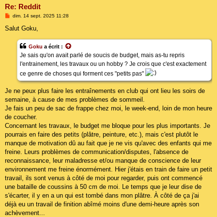
Re: Reddit
M
dim. 14 sept. 2025 11:28
e
s
Salut Goku,
s
a
g
Goku
a écrit :
e
Je sais qu'on avait parlé de soucis de budget, mais as-tu repris
l'entrainement, les travaux ou un hobby ? Je crois que c'est exactement
ce genre de choses qui forment ces "petits pas"
Je ne peux plus faire les entraînements en club qui ont lieu les soirs de
semaine, à cause de mes problèmes de sommeil.
Je fais un peu de sac de frappe chez moi, le week-end, loin de mon heure
de coucher.
Concernant les travaux, le budget me bloque pour les plus importants. Je
pourrais en faire des petits (plâtre, peinture, etc.), mais c'est plutôt le
manque de motivation dû au fait que je ne vis qu'avec des enfants qui me
freine. Leurs problèmes de communication/disputes, l'absence de
reconnaissance, leur maladresse et/ou manque de conscience de leur
environnement me freine énormément. Hier j'étais en train de faire un petit
travail, ils sont venus à côté de moi pour regarder, puis ont commencé
une bataille de coussins à 50 cm de moi. Le temps que je leur dise de
s'écarter, il y en a un qui est tombé dans mon plâtre. À côté de ça j'ai
déjà eu un travail de finition abîmé moins d'une demi-heure après son
achèvement...