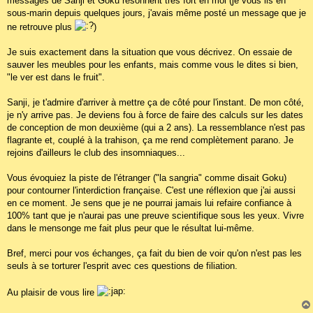
messages de Sanji et Goku résonnent très fort en moi (je vous lis en
sous-marin depuis quelques jours, j'avais même posté un message que je
ne retrouve plus
)
Je suis exactement dans la situation que vous décrivez. On essaie de
sauver les meubles pour les enfants, mais comme vous le dites si bien,
"le ver est dans le fruit".
Sanji, je t'admire d'arriver à mettre ça de côté pour l'instant. De mon côté,
je n'y arrive pas. Je deviens fou à force de faire des calculs sur les dates
de conception de mon deuxième (qui a 2 ans). La ressemblance n'est pas
flagrante et, couplé à la trahison, ça me rend complètement parano. Je
rejoins d'ailleurs le club des insomniaques...
Vous évoquiez la piste de l'étranger ("la sangria" comme disait Goku)
pour contourner l'interdiction française. C'est une réflexion que j'ai aussi
en ce moment. Je sens que je ne pourrai jamais lui refaire confiance à
100% tant que je n'aurai pas une preuve scientifique sous les yeux. Vivre
dans le mensonge me fait plus peur que le résultat lui-même.
Bref, merci pour vos échanges, ça fait du bien de voir qu'on n'est pas les
seuls à se torturer l'esprit avec ces questions de filiation.
Au plaisir de vous lire