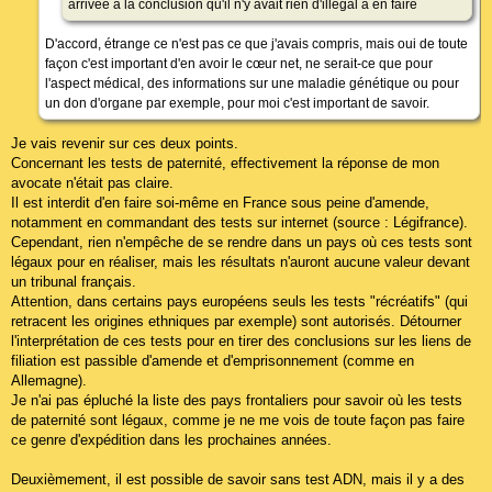
arrivée à la conclusion qu'il n'y avait rien d'illégal à en faire
D'accord, étrange ce n'est pas ce que j'avais compris, mais oui de toute
façon c'est important d'en avoir le cœur net, ne serait-ce que pour
l'aspect médical, des informations sur une maladie génétique ou pour
un don d'organe par exemple, pour moi c'est important de savoir.
Je vais revenir sur ces deux points.
Concernant les tests de paternité, effectivement la réponse de mon
avocate n'était pas claire.
Il est interdit d'en faire soi-même en France sous peine d'amende,
notamment en commandant des tests sur internet (source : Légifrance).
Cependant, rien n'empêche de se rendre dans un pays où ces tests sont
légaux pour en réaliser, mais les résultats n'auront aucune valeur devant
un tribunal français.
Attention, dans certains pays européens seuls les tests "récréatifs" (qui
retracent les origines ethniques par exemple) sont autorisés. Détourner
l'interprétation de ces tests pour en tirer des conclusions sur les liens de
filiation est passible d'amende et d'emprisonnement (comme en
Allemagne).
Je n'ai pas épluché la liste des pays frontaliers pour savoir où les tests
de paternité sont légaux, comme je ne me vois de toute façon pas faire
ce genre d'expédition dans les prochaines années.
Deuxièmement, il est possible de savoir sans test ADN, mais il y a des