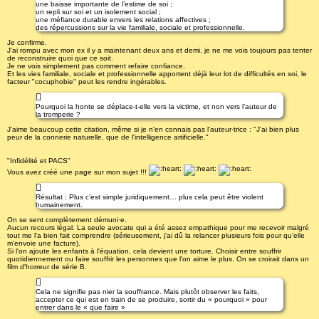
une baisse importante de l’estime de soi ;
un repli sur soi et un isolement social ;
une méfiance durable envers les relations affectives ;
des répercussions sur la vie familiale, sociale et professionnelle.
Je confirme.
J'ai rompu avec mon ex il y a maintenant deux ans et demi, je ne me vois toujours pas tenter
de reconstruire quoi que ce soit.
Je ne vois simplement pas comment refaire confiance.
Et les vies familiale, sociale et professionnelle apportent déjà leur lot de difficultés en soi, le
facteur "cocuphobie" peut les rendre ingérables.
Pourquoi la honte se déplace-t-elle vers la victime, et non vers l’auteur de
la tromperie ?
J'aime beaucoup cette citation, même si je n'en connais pas l'auteur·trice : "J'ai bien plus
peur de la connerie naturelle, que de l'intelligence artificielle."
"Infidélité et PACS"
Vous avez créé une page sur mon sujet !!!
Résultat : Plus c’est simple juridiquement… plus cela peut être violent
humainement.
On se sent complètement démuni·e.
Aucun recours légal. La seule avocate qui a été assez empathique pour me recevoir malgré
tout me l'a bien fait comprendre (sérieusement, j'ai dû la relancer plusieurs fois pour qu'elle
m'envoie une facture).
Si l'on ajoute les enfants à l'équation, cela devient une torture. Choisir entre souffrir
quotidiennement ou faire souffrir les personnes que l'on aime le plus. On se croirait dans un
film d'horreur de série B.
Cela ne signifie pas nier la souffrance. Mais plutôt observer les faits,
accepter ce qui est en train de se produire, sortir du « pourquoi » pour
entrer dans le « que faire »