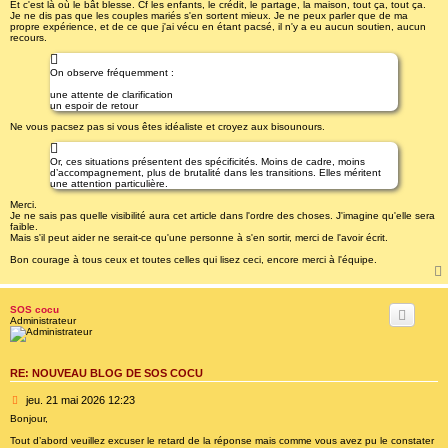
Et c'est là où le bât blesse. Cf les enfants, le crédit, le partage, la maison, tout ça, tout ça.
Je ne dis pas que les couples mariés s'en sortent mieux. Je ne peux parler que de ma
propre expérience, et de ce que j'ai vécu en étant pacsé, il n'y a eu aucun soutien, aucun
recours.
On observe fréquemment :
une attente de clarification
un espoir de retour
Ne vous pacsez pas si vous êtes idéaliste et croyez aux bisounours.
Or, ces situations présentent des spécificités. Moins de cadre, moins
d’accompagnement, plus de brutalité dans les transitions. Elles méritent
une attention particulière.
Merci.
Je ne sais pas quelle visibilité aura cet article dans l'ordre des choses. J'imagine qu'elle sera
faible.
Mais s'il peut aider ne serait-ce qu'une personne à s'en sortir, merci de l'avoir écrit.
Bon courage à tous ceux et toutes celles qui lisez ceci, encore merci à l'équipe.
SOS cocu
Administrateur
RE: NOUVEAU BLOG DE SOS COCU
M
jeu. 21 mai 2026 12:23
e
Bonjour,
s
Tout d’abord veuillez excuser le retard de la réponse mais comme vous avez pu le constater
s