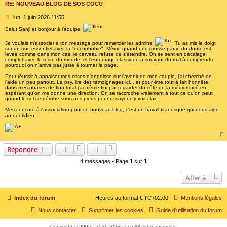
RE: NOUVEAU BLOG DE SOS COCU
M
lun. 1 juin 2026 11:55
e
Salut Sanji et bonjour à l'équipe.
s
s
Je voulais m'associer à ton message pour remercier les admins.
Tu as mis le doigt
a
sur un truc essentiel avec la "cocuphobie". Même quand une grosse partie du doute est
g
levée comme dans mon cas, le cerveau refuse de s'éteindre. On se sent en décalage
e
complet avec le reste du monde, et l'entourage classique a souvant du mal à comprendre
pourquoi on n'arrive pas juste à tourner la page.
Pour réussir à appaiser mes crises d'angoisse sur l'avenir de mon couple, j'ai cherché de
l'aide un peu partout. La psy, lire des témoignages ici... et pour être tout à fait honnête,
dans mes phases de flou total j'ai même fini par regarder du côté de la médiumnité en
espérant qu'on me donne une direction. On se raccroche vraiement à tout ce qu'on peut
quand le sol se dérobe sous nos pieds pour essayer d'y voir clair.
Merci encore à l'association pour ce nouveau blog, c'est un travail titanesque qui nous aide
au quotidien.
Répondre
4 messages • Page
1
sur
1
Aller à
Index du forum
Heures au format
UTC+02:00
Mentions légales
Nous contacter
Supprimer les cookies
Guide d'utilisation du forum
Copyright © 2005 - 2026 SOS cocu All rights reserved.