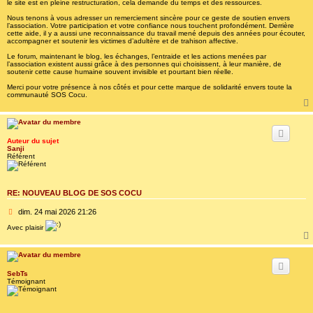
le site est en pleine restructuration, cela demande du temps et des ressources.
a
g
Nous tenons à vous adresser un remerciement sincère pour ce geste de soutien envers
e
l’association. Votre participation et votre confiance nous touchent profondément. Derrière
cette aide, il y a aussi une reconnaissance du travail mené depuis des années pour écouter,
accompagner et soutenir les victimes d’adultère et de trahison affective.
Le forum, maintenant le blog, les échanges, l’entraide et les actions menées par
l’association existent aussi grâce à des personnes qui choisissent, à leur manière, de
soutenir cette cause humaine souvent invisible et pourtant bien réelle.
Merci pour votre présence à nos côtés et pour cette marque de solidarité envers toute la
communauté SOS Cocu.
Auteur du sujet
Sanji
Référent
RE: NOUVEAU BLOG DE SOS COCU
M
dim. 24 mai 2026 21:26
e
Avec plaisir
s
s
a
g
e
SebTs
Témoignant