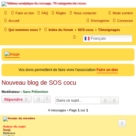
SOS cocu
Faire un don
FAQ
Règles
Nous contacter
Mode sombre
Accueil
S’enregistrer
Connexion
SOS cocu est une association loi 1901 dont l'objet est le soutien aux victimes d'adultère.
Pouvoir parler, se confier, recevoir un soutien moral pour traverser une situation
Qui sommes nous ?
Index du forum
SOS cocu
Témoignages
personnelle douloureuse
R
Français
e
c
h
e
Vos dons permettent de faire vivre l'association
Faire un don
r
c
Nouveau blog de SOS cocu
h
Modérateur :
Sans Prétention
e
Répondre
Rechercher
Recherche
r
4 messages • Page
1
sur
1
Auteur du sujet
Sanji
Référent