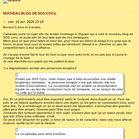
NOUVEAU BLOG DE SOS COCU
M
ven. 10 avr. 2026 23:18
e
Bonsoir à tous et à toutes,
s
J'aimerais ouvrir ce sujet afin de rendre hommage à l'équipe qui a créé le nouveau blog de
s
SOS cocu, et aussi afin de leur faire part de nos remarques.
a
Merci pour ce que vous faites et avez fait, pour nous qui étions là lorsqu'il n'y avait que le
g
forum, et pour tous ceux et toutes celles qui viendront, blessé·e·s, chercher un peu de
e
compréhension à leur souffrance.
Je n'ai pas encore fait le tour de tout ce que vous avez écrit, et ne sais pas si j'aurai le
courage de le faire.
Je vais répondre aux sujets qui me parlent le plus.
"La stigmatisation sociale des personnes trompées"
Portée par SOS Cocu, cette notion vise à faire reconnaître une réalité
longtemps minimisée : la personne trompée n’est pas ridicule, elle est
victime d’une trahison. La cocuphobie met en lumière ce renversement
injuste où, au lieu de condamner l’acte de tromperie, on se moque de celui
ou celle qui l’a subie.
Oui. Et ce phénomène peut être exacerbé selon le contexte dans lequel on vit. Pour ma
part, je vis depuis quelques années dans une région où les gens se connaissent tous, pour
ainsi dire. J'y ai emménagé un an et demi avant ma séparation. L’anonymat des grandes
villes peut être pesant, l'inverse peut l'être tout autant.
J'entends des rumeurs aberrantes à mon sujet, d'autant plus que j'ai un statut social, bien
que loin d'être extra-ordinaire, envié.
On peut s'en détacher en partie, à force de raison et de caractère, mais cela nous affecte
toujours, quelle qu'en soit la mesure.
La cocuphobie peut ainsi entraîner :