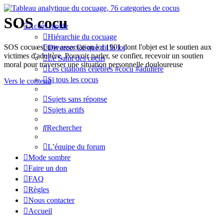
SOS cocu
Accès rapide
Hiérarchie du cocuage
SOS cocu est une association loi 1901 dont l'objet est le soutien aux
Divorce: Ce que dit la loi
victimes d'adultère. Pouvoir parler, se confier, recevoir un soutien
Le Saint des cocus
moral pour traverser une situation personnelle douloureuse
Les citations célèbres #cocu #adultère
Si tous les cocus
Vers le contenu
Sujets sans réponse
Sujets actifs
Rechercher
L’équipe du forum
Mode sombre
Faire un don
FAQ
Règles
Nous contacter
Accueil